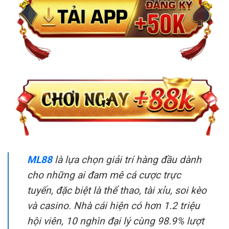
ML88
là lựa chọn giải trí hàng đầu dành
cho những ai đam mê cá cược trực
tuyến, đặc biệt là thể thao, tài xỉu, soi kèo
và casino. Nhà cái hiện có hơn 1.2 triệu
hội viên, 10 nghìn đại lý cùng 98.9% lượt