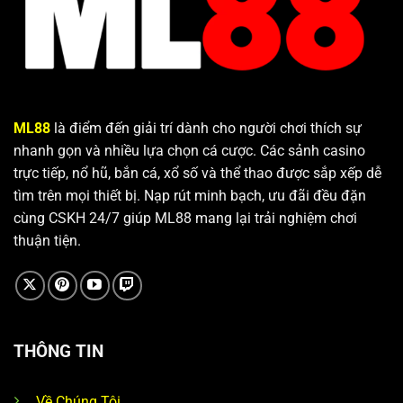
đầu thế giới.
Cung cấp hàng nghìn trò chơi đổi thưởng thuộc
nhiều thể loại khác nhau.
Giao dịch và cá cược an toàn bảo mật
ML88
là điểm đến giải trí dành cho người chơi thích sự
ML88
hỗ trợ nhiều phương thức thanh toán quốc tế
nhanh gọn và nhiều lựa chọn cá cược. Các sảnh casino
nhằm đáp ứng nhu cầu giao dịch của hội viên trên toàn
trực tiếp, nổ hũ, bắn cá, xổ số và thể thao được sắp xếp dễ
nền tảng. Hệ thống tích hợp các giải pháp thanh toán
tìm trên mọi thiết bị. Nạp rút minh bạch, ưu đãi đều đặn
như BANK, MOMO, QR, USDT để tăng cường độ linh
cùng CSKH 24/7 giúp ML88 mang lại trải nghiệm chơi
hoạt cho giao dịch nạp rút. Nền tảng liên tục cập nhật
thuận tiện.
chính sách dịch vụ, đảm bảo phù hợp với thị trường
hiện nay.
THÔNG TIN
Về Chúng Tôi