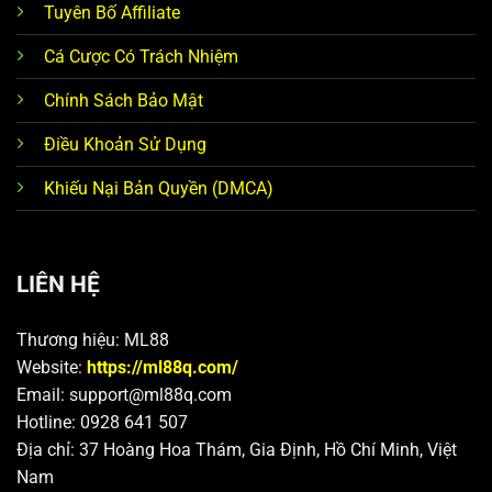
Tuyên Bố Affiliate
trình ưu đãi hấp dẫn. Bên cạnh hệ thống vận hành ổn
định, nền tảng còn chú trọng nâng cao trải nghiệm hội
Cá Cược Có Trách Nhiệm
viên qua dịch vụ chuyên nghiệp.
Chính Sách Bảo Mật
Hệ thống vận hành ổn định – bảo mật 100%
Điều Khoản Sử Dụng
ML88
đầu tư mạnh vào hạ tầng công nghệ, đảm bảo hệ
Khiếu Nại Bản Quyền (DMCA)
thống hoạt động ổn định 24/7, hạn chế tối đa tình trạng
gián đoạn trong quá trình trải nghiệm của người chơi.
Bên cạnh đó, nền tảng còn áp dụng các công cụ giám
sát và phòng chống gian lận theo thời gian thực, giúp
LIÊN HỆ
phát hiện kịp thời các hoạt động bất thường.
Thương hiệu: ML88
Nhân viên ML88 luôn làm việc chuyên nghiệp
Website:
https://ml88q.com/
Nhà cái hiện có đội ngũ nhân viên được đào tạo bài
Email:
support@ml88q.com
bản, sẵn sàng hỗ trợ người chơi với thái độ tận tâm và
Hotline: 0928 641 507
chuyên nghiệp trong mọi tình huống. Bộ phận CSKH
Địa chỉ: 37 Hoàng Hoa Thám, Gia Định, Hồ Chí Minh, Việt
hoạt động 24 giờ – 365 ngày – quanh năm, giúp người
Nam