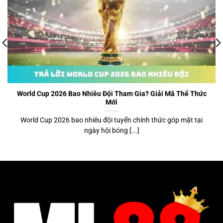
Chứng nhận GCB hỗ trợ đảm bảo tính hợp pháp và
minh bạch.
Được kiểm toán độc lập bởi eCOGRA nhằm xác thực
tính công bằng.
Áp dụng công nghệ giám sát McAfee SECURE, FS
Anti Fraud Tool và MD5 Fair Play để tăng cường bảo
mật.
World Cup 2026 Bao Nhiêu Đội Tham Gia? Giải Mã Thể Thức
Mới
Hệ thống đối tác cung cấp trò chơi đa dạng
World Cup 2026 bao nhiêu đội tuyển chính thức góp mặt tại
Một trong những yếu tố nâng cao độ tin cậy của
ML88
ngày hội bóng [...]
là việc hợp tác với nhiều nhà phát hành game nổi tiếng
trên thế giới. Người chơi có thể trải nghiệm sản phẩm từ
các thương hiệu lớn như Pragmatic Play, Evolution,
NetEnt, Novomatic, Spinomenal, PG Soft, Habanero,
Evoplay, Wazdan hay Amatic.
Hợp tác công khai với các nhà phát hành game hàng