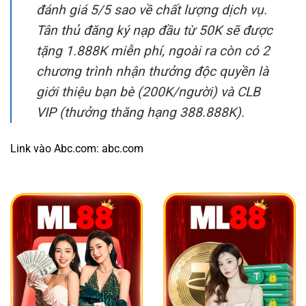
đánh giá 5/5 sao về chất lượng dịch vụ.
Tân thủ đăng ký nạp đầu từ 50K sẽ được
tặng 1.888K miễn phí, ngoài ra còn có 2
chương trình nhận thưởng độc quyền là
giới thiệu bạn bè (200K/người) và CLB
VIP (thưởng thăng hạng 388.888K).
Link vào Abc.com: abc.com