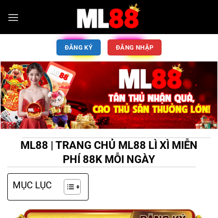
ĐĂNG KÝ
ĐĂNG NHẬP
ML88 | TRANG CHỦ ML88 LÌ XÌ MIỄN
PHÍ 88K MỖI NGÀY
MỤC LỤC