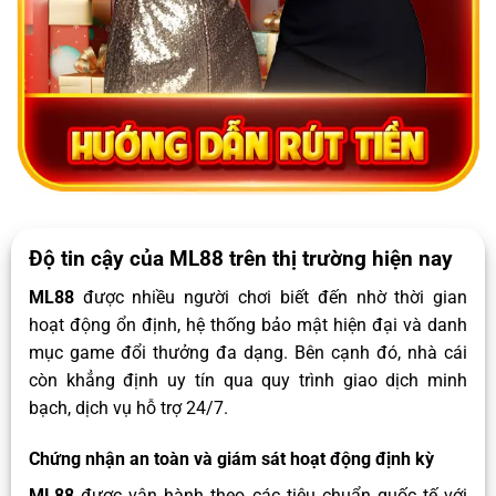
Độ tin cậy của ML88 trên thị trường hiện nay
ML88
được nhiều người chơi biết đến nhờ thời gian
hoạt động ổn định, hệ thống bảo mật hiện đại và danh
mục game đổi thưởng đa dạng. Bên cạnh đó, nhà cái
còn khẳng định uy tín qua quy trình giao dịch minh
bạch, dịch vụ hỗ trợ 24/7.
Chứng nhận an toàn và giám sát hoạt động định kỳ
ML88
được vận hành theo các tiêu chuẩn quốc tế với