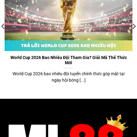
Chứng nhận GCB hỗ trợ đảm bảo tính hợp pháp và
minh bạch.
Được kiểm toán độc lập bởi eCOGRA nhằm xác thực
tính công bằng.
Áp dụng công nghệ giám sát McAfee SECURE, FS
Anti Fraud Tool và MD5 Fair Play để tăng cường bảo
mật.
World Cup 2026 Bao Nhiêu Đội Tham Gia? Giải Mã Thể Thức
Mới
Hệ thống đối tác cung cấp trò chơi đa dạng
World Cup 2026 bao nhiêu đội tuyển chính thức góp mặt tại
Một trong những yếu tố nâng cao độ tin cậy của
ML88
ngày hội bóng [...]
là việc hợp tác với nhiều nhà phát hành game nổi tiếng
trên thế giới. Người chơi có thể trải nghiệm sản phẩm từ
các thương hiệu lớn như Pragmatic Play, Evolution,
NetEnt, Novomatic, Spinomenal, PG Soft, Habanero,
Evoplay, Wazdan hay Amatic.
Hợp tác công khai với các nhà phát hành game hàng