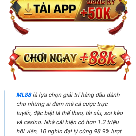
ML88
là lựa chọn giải trí hàng đầu dành
cho những ai đam mê cá cược trực
tuyến, đặc biệt là thể thao, tài xỉu, soi kèo
và casino. Nhà cái hiện có hơn 1.2 triệu
hội viên, 10 nghìn đại lý cùng 98.9% lượt