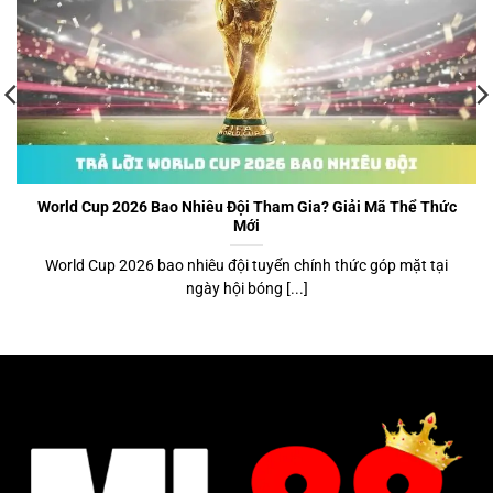
Chứng nhận GCB hỗ trợ đảm bảo tính hợp pháp và
minh bạch.
Được kiểm toán độc lập bởi eCOGRA nhằm xác thực
tính công bằng.
Áp dụng công nghệ giám sát McAfee SECURE, FS
Anti Fraud Tool và MD5 Fair Play để tăng cường bảo
mật.
World Cup 2026 Bao Nhiêu Đội Tham Gia? Giải Mã Thể Thức
Mới
Hệ thống đối tác cung cấp trò chơi đa dạng
World Cup 2026 bao nhiêu đội tuyển chính thức góp mặt tại
Một trong những yếu tố nâng cao độ tin cậy của
ML88
ngày hội bóng [...]
là việc hợp tác với nhiều nhà phát hành game nổi tiếng
trên thế giới. Người chơi có thể trải nghiệm sản phẩm từ
các thương hiệu lớn như Pragmatic Play, Evolution,
NetEnt, Novomatic, Spinomenal, PG Soft, Habanero,
Evoplay, Wazdan hay Amatic.
Hợp tác công khai với các nhà phát hành game hàng