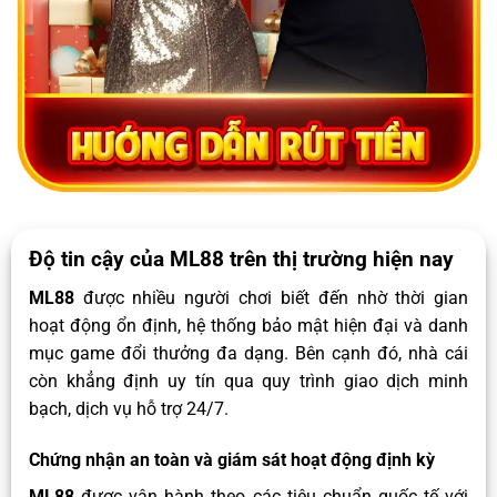
Độ tin cậy của ML88 trên thị trường hiện nay
ML88
được nhiều người chơi biết đến nhờ thời gian
hoạt động ổn định, hệ thống bảo mật hiện đại và danh
mục game đổi thưởng đa dạng. Bên cạnh đó, nhà cái
còn khẳng định uy tín qua quy trình giao dịch minh
bạch, dịch vụ hỗ trợ 24/7.
Chứng nhận an toàn và giám sát hoạt động định kỳ
ML88
được vận hành theo các tiêu chuẩn quốc tế với