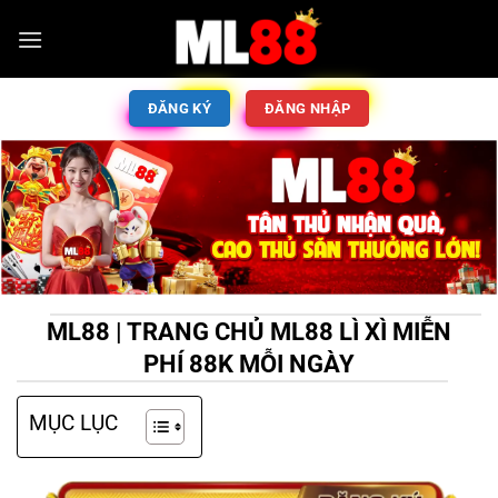
ĐĂNG KÝ
ĐĂNG NHẬP
ML88 | TRANG CHỦ ML88 LÌ XÌ MIỄN
PHÍ 88K MỖI NGÀY
MỤC LỤC