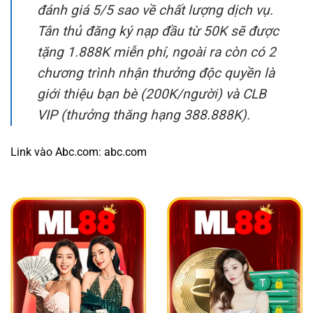
đánh giá 5/5 sao về chất lượng dịch vụ.
Tân thủ đăng ký nạp đầu từ 50K sẽ được
tặng 1.888K miễn phí, ngoài ra còn có 2
chương trình nhận thưởng độc quyền là
giới thiệu bạn bè (200K/người) và CLB
VIP (thưởng thăng hạng 388.888K).
Link vào Abc.com: abc.com